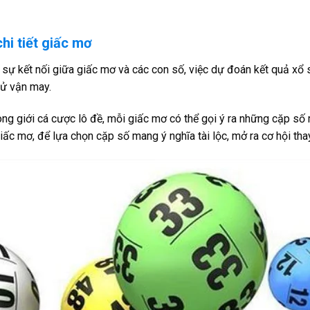
hi tiết giấc mơ
o sự kết nối giữa giấc mơ và các con số, việc dự đoán kết quả x
hử vận may.
ong giới cá cược lô đề, mỗi giấc mơ có thể gọi ý ra những cặp số
iấc mơ, để lựa chọn cặp số mang ý nghĩa tài lộc, mở ra cơ hội th