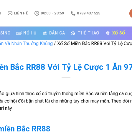
M
LIÊN HỆ
00:00 - 23:59
0789 437 525
ASINO
NỔ HŨ
BẮN CÁ
THỂ THAO
XỔ SỐ
ắn Và Nhận Thưởng Khủng
/
Xổ Số Miền Bắc RR88 Với Tỷ Lệ Cược
ền Bắc RR88 Với Tỷ Lệ Cược 1 Ăn 97
o giữa hình thức xổ số truyền thống miền Bắc và nền tảng cá cược
u cơ hội đổi bận phát tài cho những tay chơi may mắn. Theo dõi n
rí này.
ố miền Bắc RR88