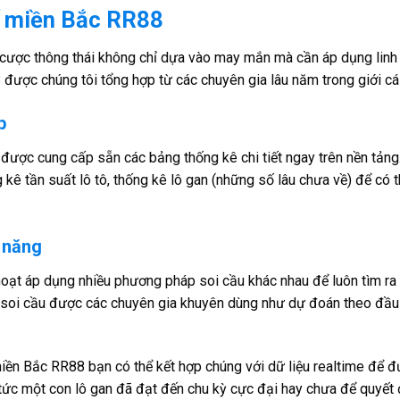
ố miền Bắc RR88
y cược thông thái không chỉ dựa vào may mắn mà cần áp dụng linh
được chúng tôi tổng hợp từ các chuyên gia lâu năm trong giới cá 
p
 được cung cấp sẵn các bảng thống kê chi tiết ngay trên nền tảng.
kê tần suất lô tô, thống kê lô gan (những số lâu chưa về) để có 
 năng
hoạt áp dụng nhiều phương pháp soi cầu khác nhau để luôn tìm r
t soi cầu được các chuyên gia khuyên dùng như dự đoán theo đầu 
miền Bắc RR88 bạn có thể kết hợp chúng với dữ liệu realtime để 
p tức một con lô gan đã đạt đến chu kỳ cực đại hay chưa để quyết 