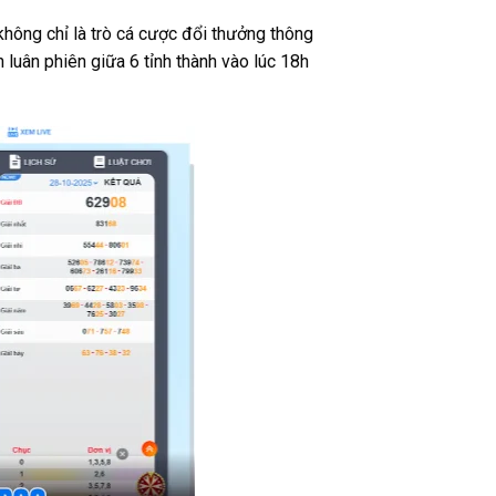
hông chỉ là trò cá cược đổi thưởng thông
luân phiên giữa 6 tỉnh thành vào lúc 18h