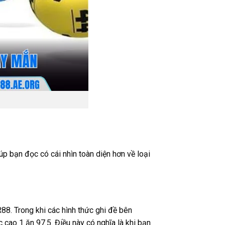
p bạn đọc có cái nhìn toàn diện hơn về loại
R88. Trong khi các hình thức ghi đề bên
 cao 1 ăn 97.5. Điều này có nghĩa là khi bạn