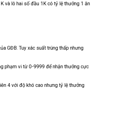
1K và lô hai số đầu 1K có tỷ lệ thưởng 1 ăn
của GĐB. Tuy xác suất trúng thấp nhưng
ong phạm vi từ 0-9999 để nhận thưởng cực
xiên 4 với độ khó cao nhưng tỷ lệ thưởng