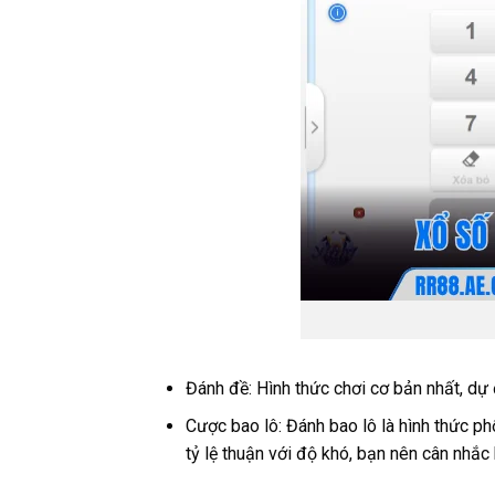
Đánh đề: Hình thức chơi cơ bản nhất, dự
Cược bao lô: Đánh bao lô là hình thức 
tỷ lệ thuận với độ khó, bạn nên cân nhắ