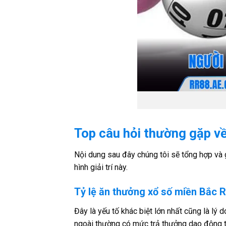
Top câu hỏi thường gặp v
Nội dung sau đây chúng tôi sẽ tổng hợp và 
hình giải trí này.
Tỷ lệ ăn thưởng xổ số miền Bắc 
Đây là yếu tố khác biệt lớn nhất cũng là lý
ngoài thường có mức trả thưởng dao động từ 