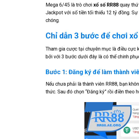
Mega 6/45 là trò chơi
xổ số RR88
quay thứ 
Jackpot với số tiền tối thiểu 12 tỷ đồng. Sự
chóng.
Chỉ dẫn 3 bước để chơi xổ
Tham gia cược tại chuyên mục là điều cực k
bởi với 3 bước dưới đây là có thể chinh phục
Bước 1: Đăng ký để làm thành viê
Nếu chưa phải là thành viên RR88, bạn khôn
thức. Sau đó chọn “Đăng ký” rồi điền theo h