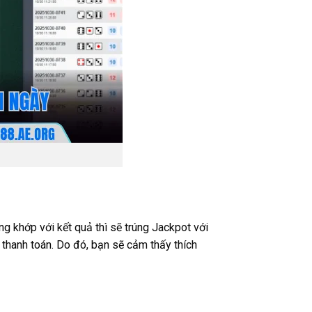
g khớp với kết quả thì sẽ trúng Jackpot với
 thanh toán. Do đó, bạn sẽ cảm thấy thích