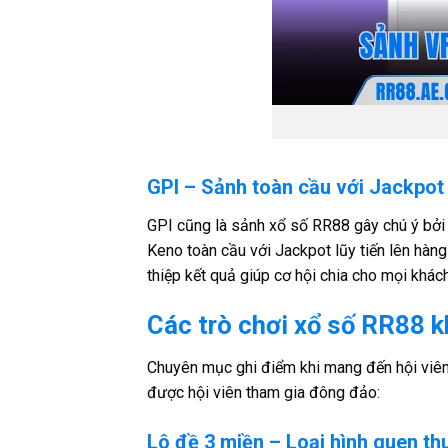
GPI – Sảnh toàn cầu với Jackpot
GPI cũng là sảnh xổ số RR88 gây chú ý bởi
Keno toàn cầu với Jackpot lũy tiến lên hà
thiệp kết quả giúp cơ hội chia cho mọi khác
Các trò chơi xổ số RR88 k
Chuyên mục ghi điểm khi mang đến hội viên r
được hội viên tham gia đông đảo:
Lô đề 3 miền – Loại hình quen t