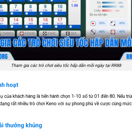
Tham gia các trò chơi siêu tốc hấp dẫn mỗi ngày tại RR88
nh hoạt
 của khách hàng là tiến hành chọn 1-10 số từ 01 đến 80. Nếu trùn
a dạng rất nhiều trò chơi Keno với sự phong phú về cược cùng mức
iải thưởng khủng