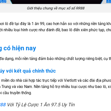
Giới thiệu chung về mục xổ số RR88
hơi lô đề tại đây là 1 ăn 99, cao hơn hẳn so với những nền tảng k
Với nhiều loại hình cược như đánh đề, bao lô đến xiên phức tạp,
 có hiện nay
a dạng, mỗi nền tảng đảm bảo những chất lượng riêng biệt, cụ t
y với kết quả chính thức
miền do nhà cái hợp tác trực tiếp với Vietlott và các đài địa ph
 Trung và vào Nam. Nền tảng hỗ trợ nhiều loại cược như bao lô, xiê
i cầu truyền thống.
R88
Với Tỷ Lệ Cược 1 Ăn 97.5 Uy Tín