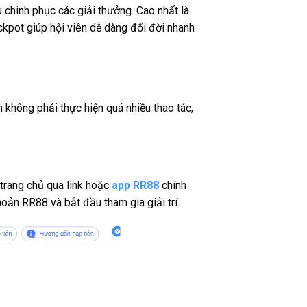
 chinh phục các giải thưởng. Cao nhất là
ackpot giúp hội viên dễ dàng đổi đời nhanh
 không phải thực hiện quá nhiều thao tác,
 trang chủ qua link hoặc
app RR88
chính
oản RR88 và bắt đầu tham gia giải trí.