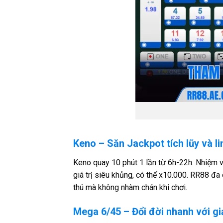
Keno – Săn Jackpot tích lũy và li
Keno quay 10 phút 1 lần từ 6h-22h. Nhiệm vụ
giá trị siêu khủng, có thể x10.000. RR88 đ
thú mà không nhàm chán khi chơi.
Mega 6/45 – Đổi đời nhanh với g