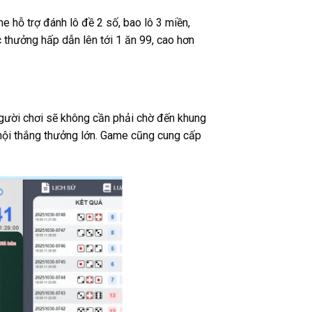
e hỗ trợ đánh lô đề 2 số, bao lô 3 miền,
 thưởng hấp dẫn lên tới 1 ăn 99, cao hơn
, người chơi sẽ không cần phải chờ đến khung
 hội thắng thưởng lớn. Game cũng cung cấp