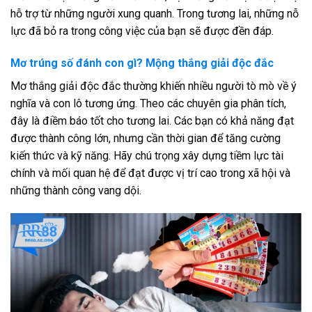
hỗ trợ từ những người xung quanh. Trong tương lai, những nỗ
lực đã bỏ ra trong công việc của bạn sẽ được đền đáp.
Mơ trúng số đánh con gì? Mộng thắng giải độc đắc
Mơ thắng giải độc đắc thường khiến nhiều người tò mò về ý
nghĩa và con lô tương ứng. Theo các chuyên gia phân tích,
đây là điềm báo tốt cho tương lai. Các bạn có khả năng đạt
được thành công lớn, nhưng cần thời gian để tăng cường
kiến thức và kỹ năng. Hãy chú trọng xây dựng tiềm lực tài
chính và mối quan hệ để đạt được vị trí cao trong xã hội và
những thành công vang dội.