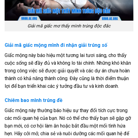
Giải mã giấc mơ thấy mình trúng độc đắc
Giải mã giấc mộng mình đi nhận giải trúng số
Giấc mộng này báo hiệu một tương lai tươi sáng, cho thấy
cuộc sống sẽ đầy đủ và không lo tài chính. Những khó khăn
trong công việc sẽ được giải quyết và các dự án chưa hoàn
thành có khả năng thành công. Đây cũng là thời điểm thuận
lợi để bạn triển khai các ý tưởng đầu tư và kinh doanh.
Chiêm bao mình trúng đề
Giấc mộng này thường báo hiệu sự thay đổi tích cực trong
các mối quan hệ của bạn. Nó có thể cho thấy bạn sẽ gặp gỡ
bạn mới, có cơ hội làm ăn hoặc bắt đầu một mối tình hứa
hẹn. Hãy cởi mở, chia sẻ và nuôi dưỡng các mối quan hệ để