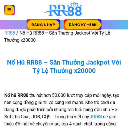
Bỏ
qua
nội
dung
ĐĂNG NHẬP
ĐĂNG KÝ +88K
RR88
/
Nổ Hũ RR88 – Săn Thưởng Jackpot Với Tỷ Lệ
Thưởng x20000
Nổ Hũ RR88 – Săn Thưởng Jackpot Với
Tỷ Lệ Thưởng x20000
Nổ hũ RR88
thu hút hơn 50.000 lượt truy cập mỗi ngày, tạo
nên cộng đồng giải trí vô cùng lớn mạnh. Kho trò chơi đa
dạng được phát triển bởi những tên tuổi hàng đầu như PG
Soft, Fa Chai, JDB, CQ9… Trong bài viết này,
RR88
sẽ giới
thiệu đôi nét về chuyên mục, top 4 sảnh chất lượng cũng