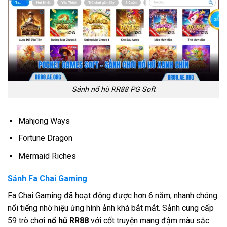
Sảnh nổ hũ RR88 PG Soft
Mahjong Ways
Fortune Dragon
Mermaid Riches
Sảnh Fa Chai Gaming
Fa Chai Gaming đã hoạt động được hơn 6 năm, nhanh chóng
nổi tiếng nhờ hiệu ứng hình ảnh khá bắt mắt. Sảnh cung cấp
59 trò chơi
nổ hũ RR88
với cốt truyện mang đậm màu sắc