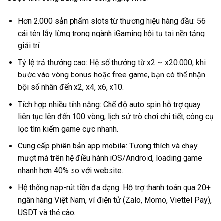
Hơn 2.000 sản phẩm slots từ thương hiệu hàng đầu: 56
cái tên lẫy lừng trong ngành iGaming hội tụ tại nền tảng
giải trí.
Tỷ lệ trả thưởng cao: Hệ số thưởng từ x2 ~ x20.000, khi
bước vào vòng bonus hoặc free game, bạn có thể nhận
bội số nhân đến x2, x4, x6, x10.
Tích hợp nhiều tính năng: Chế độ auto spin hỗ trợ quay
liên tục lên đến 100 vòng, lịch sử trò chơi chi tiết, công cụ
lọc tìm kiếm game cực nhanh.
Cung cấp phiên bản app mobile: Tương thích và chạy
mượt mà trên hệ điều hành iOS/Android, loading game
nhanh hơn 40% so với website.
Hệ thống nạp-rút tiền đa dạng: Hỗ trợ thanh toán qua 20+
ngân hàng Việt Nam, ví điện tử (Zalo, Momo, Viettel Pay),
USDT và thẻ cào.