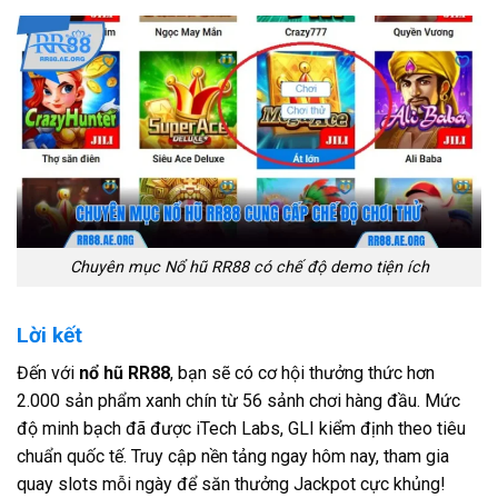
Chuyên mục Nổ hũ RR88 có chế độ demo tiện ích
Lời kết
Đến với
nổ hũ RR88
, bạn sẽ có cơ hội thưởng thức hơn
2.000 sản phẩm xanh chín từ 56 sảnh chơi hàng đầu. Mức
độ minh bạch đã được iTech Labs, GLI kiểm định theo tiêu
chuẩn quốc tế. Truy cập nền tảng ngay hôm nay, tham gia
quay slots mỗi ngày để săn thưởng Jackpot cực khủng!