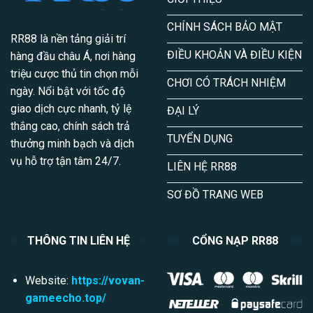
CHÍNH SÁCH BẢO MẬT
RR88 là nền tảng giải trí
ĐIỀU KHOẢN VÀ ĐIỀU KIỆN
hàng đầu châu Á, nơi hàng
triệu cược thủ tin chọn mỗi
CHƠI CÓ TRÁCH NHIỆM
ngày. Nổi bật với tốc độ
giao dịch cực nhanh, tỷ lệ
ĐẠI LÝ
thắng cao, chính sách trả
TUYỂN DỤNG
thưởng minh bạch và dịch
vụ hỗ trợ tận tâm 24/7.
LIÊN HỆ RR88
SƠ ĐỒ TRANG WEB
THÔNG TIN LIÊN HỆ
CỔNG NẠP RR88
Website:
https://vovan-
gameecho.top/