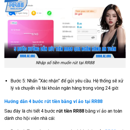
Nhập số tiền muốn rút tại RR88
Bước 5: Nhấn “Xác nhận” để gửi yêu cầu. Hệ thống sẽ xử
lý và chuyển về tài khoản ngân hàng trong vòng 24 giờ.
Hướng dẫn 4 bước rút tiền bằng ví ảo tại RR88
Sau đây là chi tiết 4 bước
rút tiền RR88
bằng ví ảo an toàn
dành cho hội viên nhà cái: