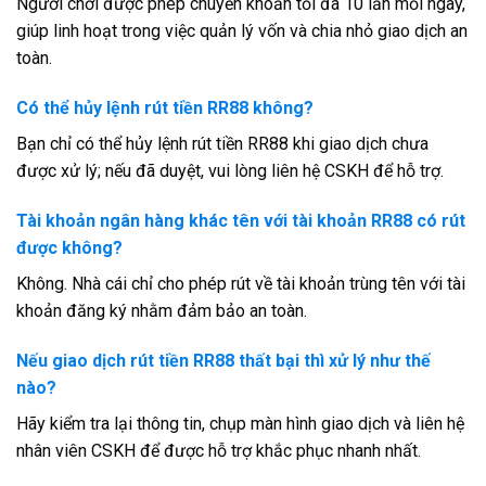
Người chơi được phép chuyển khoản tối đa 10 lần mỗi ngày,
giúp linh hoạt trong việc quản lý vốn và chia nhỏ giao dịch an
toàn.
Có thể hủy lệnh rút tiền RR88 không?
Bạn chỉ có thể hủy lệnh rút tiền RR88 khi giao dịch chưa
được xử lý; nếu đã duyệt, vui lòng liên hệ CSKH để hỗ trợ.
Tài khoản ngân hàng khác tên với tài khoản RR88 có rút
được không?
Không. Nhà cái chỉ cho phép rút về tài khoản trùng tên với tài
khoản đăng ký nhằm đảm bảo an toàn.
Nếu giao dịch rút tiền RR88 thất bại thì xử lý như thế
nào?
Hãy kiểm tra lại thông tin, chụp màn hình giao dịch và liên hệ
nhân viên CSKH để được hỗ trợ khắc phục nhanh nhất.