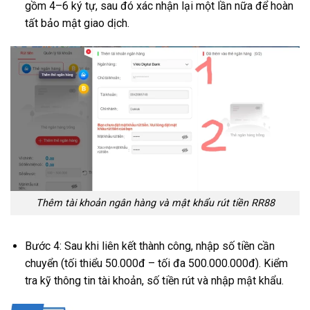
gồm 4–6 ký tự, sau đó xác nhận lại một lần nữa để hoàn
tất bảo mật giao dịch.
Thêm tài khoản ngân hàng và mật khẩu rút tiền RR88
Bước 4: Sau khi liên kết thành công, nhập số tiền cần
chuyển (tối thiểu 50.000đ – tối đa 500.000.000đ). Kiểm
tra kỹ thông tin tài khoản, số tiền rút và nhập mật khẩu.