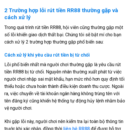
2 Trường hợp lỗi rút tiền RR88 thường gặp và
cách xử lý
Trong quá trình rút tiền RR88, hội viên cũng thường gặp một
số lỗi khiến giao dịch thất bại. Chúng tôi sẽ bật mí cho bạn
cách xử lý 2 trường hợp thường gặp phổ biến sau:
Cách xử lý khi yêu cầu rút tiền bị từ chối
Lỗi phổ biến nhất mà người chơi thường gặp là yêu cầu rút
tiền RR88 bị từ chối. Nguyên nhân thường xuất phát từ việc
người chơi nhập sai mật khẩu, hạn mức nhỏ hơn quy định tối
thiểu hoặc chưa hoàn thành điều kiện doanh thu cược. Ngoài
ra, việc chuyển về tài khoản ngân hàng không trùng tên với
tên đăng ký cũng khiến hệ thống tự động hủy lệnh nhằm bảo
vệ người chơi.
Khi gặp lỗi này, người chơi nên kiểm tra lại toàn bộ thông tin
trước khi xác nhận, đồng thời
liên hệ RR88
để được hỗ trợ