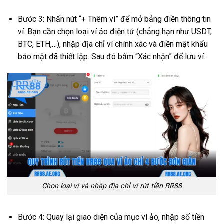
Bước 3: Nhấn nút “+ Thêm ví” để mở bảng điền thông tin
ví. Bạn cần chọn loại ví ảo điện tử (chẳng hạn như USDT,
BTC, ETH,…), nhập địa chỉ ví chính xác và điền mật khẩu
bảo mật đã thiết lập. Sau đó bấm “Xác nhận” để lưu ví.
Chọn loại ví và nhập địa chỉ ví rút tiền RR88
Bước 4: Quay lại giao diện của mục ví ảo, nhập số tiền