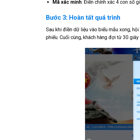
Mã xác minh
: Điền chính xác 4 con số 
Bước 3: Hoàn tất quá trình
Sau khi điền dữ liệu vào biểu mẫu xong, hộ
phiếu. Cuối cùng, khách hàng đợi từ 30 giây