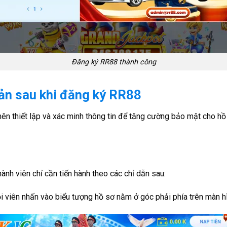
Đăng ký RR88 thành công
oản sau khi đăng ký RR88
ên thiết lập và xác minh thông tin để tăng cường bảo mật cho hồ s
hành viên chỉ cần tiến hành theo các chỉ dẫn sau:
ội viên nhấn vào biểu tượng hồ sơ nằm ở góc phải phía trên màn h