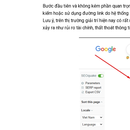
Bước đầu tiên và không kém phần quan trọn
kiếm hoặc sử dụng đường link do hệ thống 
Lưu ý, trên thị trường giải trí hiện nay có 
xảy ra như rủi ro tài chính, thất thoát thông t