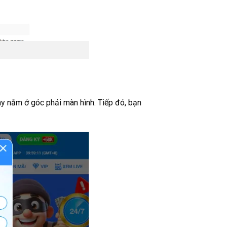
ây nằm ở góc phải màn hình. Tiếp đó, bạn