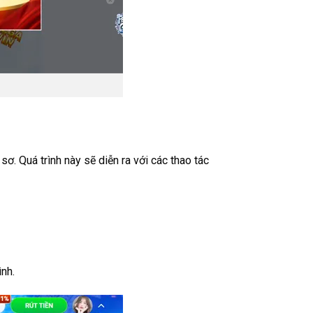
ơ. Quá trình này sẽ diễn ra với các thao tác
ình.