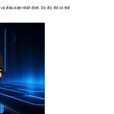
à điều kiện nhất định. Do đó, để có thể