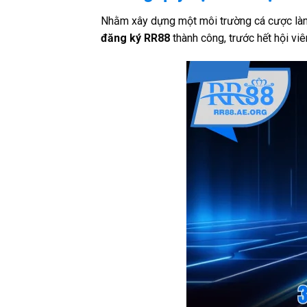
Nhằm xây dựng một môi trường cá cược lành 
đăng ký RR88
thành công, trước hết hội vi