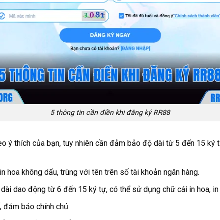
5 thông tin cần điền khi đăng ký RR88
eo ý thích của bạn, tuy nhiên cần đảm bảo độ dài từ 5 đến 15 ký 
 in hoa không dấu, trùng với tên trên số tài khoản ngân hàng.
 dài dao động từ 6 đến 15 ký tự, có thể sử dụng chữ cái in hoa, in
ố, đảm bảo chính chủ.