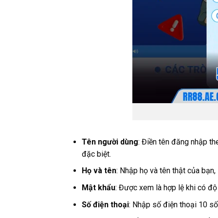
Tên người dùng
: Điền tên đăng nhập th
đặc biệt.
Họ và tên
: Nhập họ và tên thật của bạn,
Mật khẩu
: Được xem là hợp lệ khi có độ
Số điện thoại
: Nhập số điện thoại 10 s