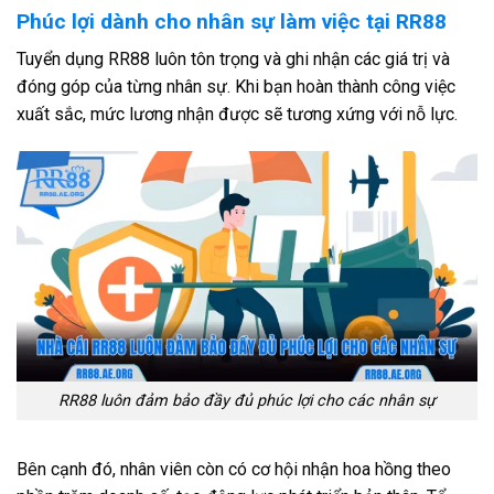
Phúc lợi dành cho nhân sự làm việc tại RR88
Tuyển dụng RR88 luôn tôn trọng và ghi nhận các giá trị và
đóng góp của từng nhân sự. Khi bạn hoàn thành công việc
xuất sắc, mức lương nhận được sẽ tương xứng với nỗ lực.
RR88 luôn đảm bảo đầy đủ phúc lợi cho các nhân sự
Bên cạnh đó, nhân viên còn có cơ hội nhận hoa hồng theo