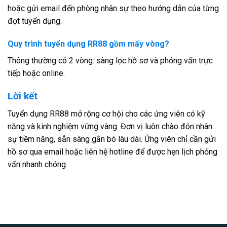
hoặc gửi email đến phòng nhân sự theo hướng dẫn của từng
đợt tuyển dụng.
Quy trình tuyển dụng RR88 gồm mấy vòng?
Thông thường có 2 vòng: sàng lọc hồ sơ và phỏng vấn trực
tiếp hoặc online.
Lời kết
Tuyển dụng RR88 mở rộng cơ hội cho các ứng viên có kỹ
năng và kinh nghiệm vững vàng. Đơn vị luôn chào đón nhân
sự tiềm năng, sẵn sàng gắn bó lâu dài. Ứng viên chỉ cần gửi
hồ sơ qua email hoặc liên hệ hotline để được hẹn lịch phỏng
vấn nhanh chóng.