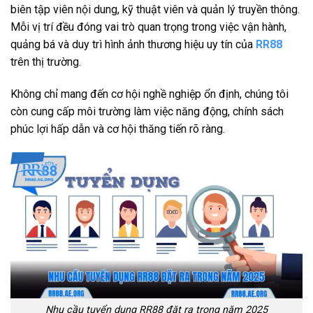
biên tập viên nội dung, kỹ thuật viên và quản lý truyền thông.
Mỗi vị trí đều đóng vai trò quan trọng trong việc vận hành,
quảng bá và duy trì hình ảnh thương hiệu uy tín của
RR88
trên thị trường.
Không chỉ mang đến cơ hội nghề nghiệp ổn định, chúng tôi
còn cung cấp môi trường làm việc năng động, chính sách
phúc lợi hấp dẫn và cơ hội thăng tiến rõ ràng.
Nhu cầu tuyển dụng RR88 đặt ra trong năm 2025