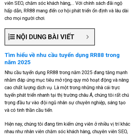
viên SEO, chăm sóc khách hàng,… Với chính sách đãi ngộ
hấp dẫn, RR88 mang đến cơ hội phát triển ổn định và lâu dài
cho mọi người chơi.
NỘI DUNG BÀI VIẾT
Tìm hiểu về nhu cầu tuyển dụng RR88 trong
năm 2025
Nhu cầu tuyển dụng RR88 trong năm 2025 đang tăng mạnh
nhằm đáp ứng mục tiêu mở rộng quy mô hoạt động và nâng
cao chất lượng dịch vụ. Là một trong những nhà cái trực
tuyến phát triển nhanh tại thị trường châu Á, chúng tôi rất chú
trọng đầu tư vào đội ngũ nhân sự chuyên nghiệp, sáng tạo
và có tinh thần cầu tiến.
Hiện nay, chúng tôi đang tìm kiếm ứng viên ở nhiều vị trí khác
nhau như nhân viên chăm sóc khách hàng, chuyên viên SEO,