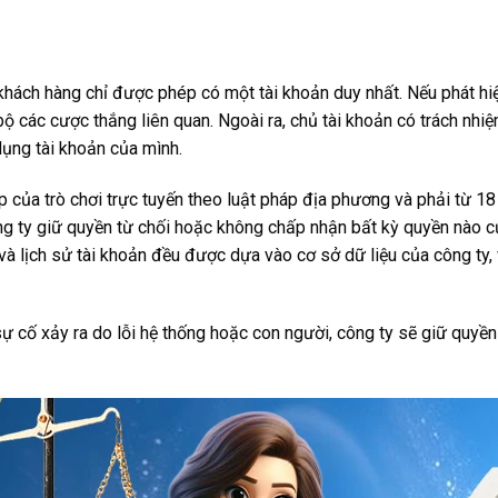
khách hàng chỉ được phép có một tài khoản duy nhất. Nếu phát hi
ộ các cược thắng liên quan. Ngoài ra, chủ tài khoản có trách nhi
ụng tài khoản của mình.
của trò chơi trực tuyến theo luật pháp địa phương và phải từ 18 tu
 ty giữ quyền từ chối hoặc không chấp nhận bất kỳ quyền nào củ
 và lịch sử tài khoản đều được dựa vào cơ sở dữ liệu của công ty
ự cố xảy ra do lỗi hệ thống hoặc con người, công ty sẽ giữ quyền