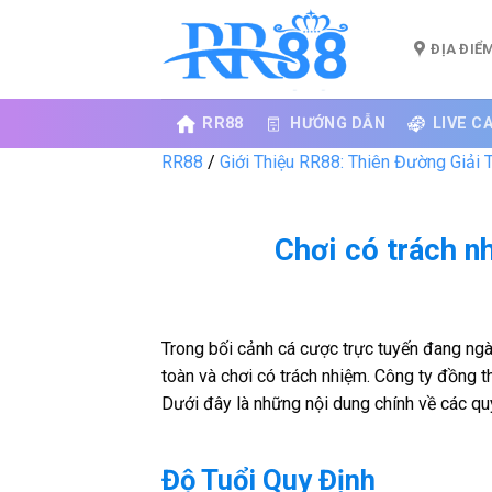
Bỏ
qua
ĐỊA ĐIỂ
nội
dung
RR88
HƯỚNG DẪN
LIVE C
RR88
/
Giới Thiệu RR88: Thiên Đường Giải 
Chơi có trách n
Trong bối cảnh cá cược trực tuyến đang ngà
toàn và chơi có trách nhiệm. Công ty đồng 
Dưới đây là những nội dung chính về các qu
Độ Tuổi Quy Định