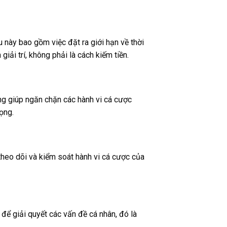
 này bao gồm việc đặt ra giới hạn về thời
iải trí, không phải là cách kiếm tiền.
ũng giúp ngăn chặn các hành vi cá cược
ọng.
 theo dõi và kiểm soát hành vi cá cược của
để giải quyết các vấn đề cá nhân, đó là