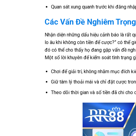
Quan sát xung quanh trước khi đăng nhập
Các Vấn Đề Nghiêm Trọng
Nhận diện những dấu hiệu cảnh báo là rất q
lo âu khi không còn tiền để cược?” có thể gi
đó có thể cho thấy họ đang gặp vấn đề nghi
Một số lời khuyên để kiểm soát tình trạng 
Chơi để giải trí, không nhằm mục đích ki
Giữ tâm lý thoải mái và chỉ đặt cược tro
Theo dõi thời gian và số tiền đã chi cho 