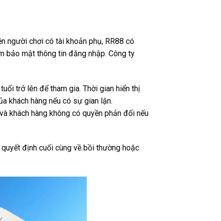
ện người chơi có tài khoản phụ, RR88 có
ệm bảo mật thông tin đăng nhập. Công ty
ổi trở lên để tham gia. Thời gian hiển thị
a khách hàng nếu có sự gian lận.
, và khách hàng không có quyền phản đối nếu
 quyết định cuối cùng về bồi thường hoặc