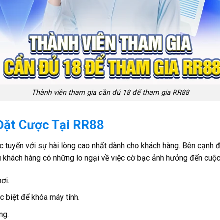
Thành viên tham gia cần đủ 18 để tham gia RR88
Đặt Cược Tại RR88
 tuyến với sự hài lòng cao nhất dành cho khách hàng. Bên cạnh đ
Nếu khách hàng có những lo ngại về việc cờ bạc ảnh hưởng đến cuộ
ơi.
 biệt để khóa máy tính.
ng.