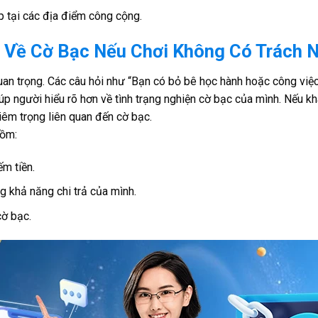
 tại các địa điểm công cộng.
 Về Cờ Bạc Nếu Chơi Không Có Trách 
uan trọng. Các câu hỏi như “Bạn có bỏ bê học hành hoặc công việ
úp người hiểu rõ hơn về tình trạng nghiện cờ bạc của mình. Nếu khác
êm trọng liên quan đến cờ bạc.
gồm:
ếm tiền.
ng khả năng chi trả của mình.
cờ bạc.