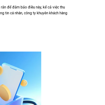
rắn để đảm bảo điều này, kể cả việc thu
ông tin cá nhân, công ty khuyên khách hàng