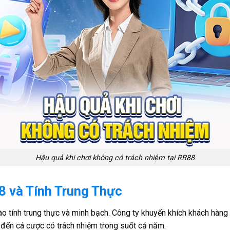
Hậu quả khi chơi không có trách nhiệm tại RR88
 và Tính Trung Thực
ào tính trung thực và minh bạch. Công ty khuyến khích khách hàng
 đến cá cược có trách nhiệm trong suốt cả năm.