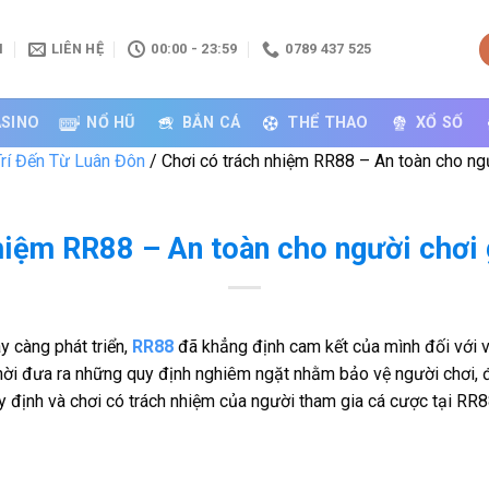
M
LIÊN HỆ
00:00 - 23:59
0789 437 525
ASINO
NỔ HŨ
BẮN CÁ
THỂ THAO
XỔ SỐ
Trí Đến Từ Luân Đôn
/
Chơi có trách nhiệm RR88 – An toàn cho ng
hiệm RR88 – An toàn cho người chơi
y càng phát triển,
RR88
đã khẳng định cam kết của mình đối với 
thời đưa ra những quy định nghiêm ngặt nhằm bảo vệ người chơi, đ
y định và chơi có trách nhiệm của người tham gia cá cược tại RR8