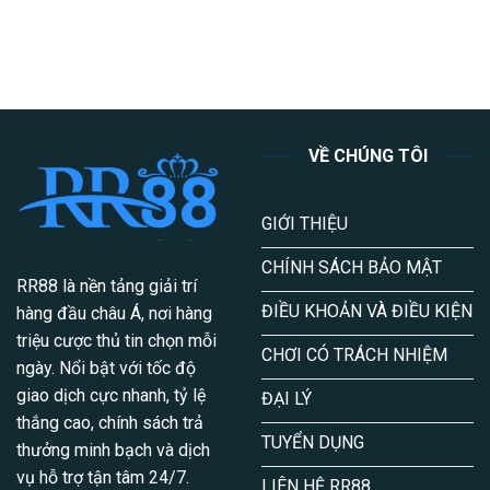
VỀ CHÚNG TÔI
GIỚI THIỆU
CHÍNH SÁCH BẢO MẬT
RR88 là nền tảng giải trí
ĐIỀU KHOẢN VÀ ĐIỀU KIỆN
hàng đầu châu Á, nơi hàng
triệu cược thủ tin chọn mỗi
CHƠI CÓ TRÁCH NHIỆM
ngày. Nổi bật với tốc độ
giao dịch cực nhanh, tỷ lệ
ĐẠI LÝ
thắng cao, chính sách trả
TUYỂN DỤNG
thưởng minh bạch và dịch
vụ hỗ trợ tận tâm 24/7.
LIÊN HỆ RR88