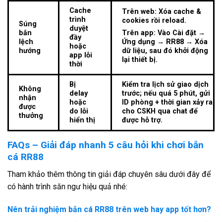
Cache
Trên web: Xóa cache &
trình
cookies rồi reload.
Súng
duyệt
bắn
Trên app: Vào Cài đặt →
đầy
lệch
Ứng dụng → RR88 → Xóa
hoặc
hướng
dữ liệu, sau đó khởi động
app lỗi
lại thiết bị.
thời
Bị
Kiểm tra lịch sử giao dịch
Không
delay
trước; nếu quá 5 phút, gửi
nhận
hoặc
ID phòng + thời gian xảy ra
được
do lỗi
cho CSKH qua chat để
thưởng
hiển thị
được hỗ trợ.
FAQs – Giải đáp nhanh 5 câu hỏi khi chơi bắn
cá RR88
Tham khảo thêm thông tin giải đáp chuyên sâu dưới đây để
có hành trình săn ngư hiệu quả nhé:
Nên trải nghiệm bắn cá RR88 trên web hay app tốt hơn?