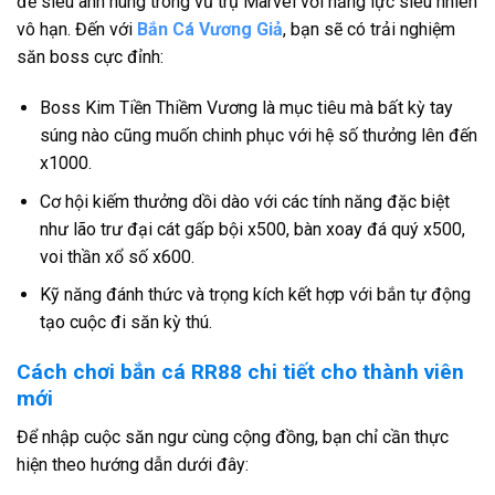
đề siêu anh hùng trong vũ trụ Marvel với năng lực siêu nhiên
vô hạn. Đến với
Bắn Cá Vương Giả
, bạn sẽ có trải nghiệm
săn boss cực đỉnh:
Boss Kim Tiền Thiềm Vương là mục tiêu mà bất kỳ tay
súng nào cũng muốn chinh phục với hệ số thưởng lên đến
x1000.
Cơ hội kiếm thưởng dồi dào với các tính năng đặc biệt
như lão trư đại cát gấp bội x500, bàn xoay đá quý x500,
voi thần xổ số x600.
Kỹ năng đánh thức và trọng kích kết hợp với bắn tự động
tạo cuộc đi săn kỳ thú.
Cách chơi bắn cá RR88 chi tiết cho thành viên
mới
Để nhập cuộc săn ngư cùng cộng đồng, bạn chỉ cần thực
hiện theo hướng dẫn dưới đây: